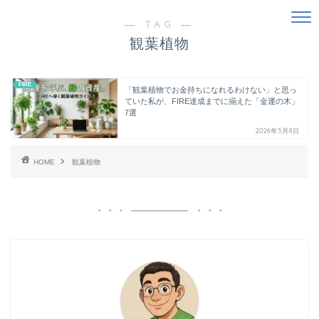
― TAG ―
観葉植物
FIRE
「観葉植物でお金持ちになれるわけない」と思っ
ていた私が、FIRE達成までに揃えた「金運の木」
7選
2026年5月8日
HOME
観葉植物