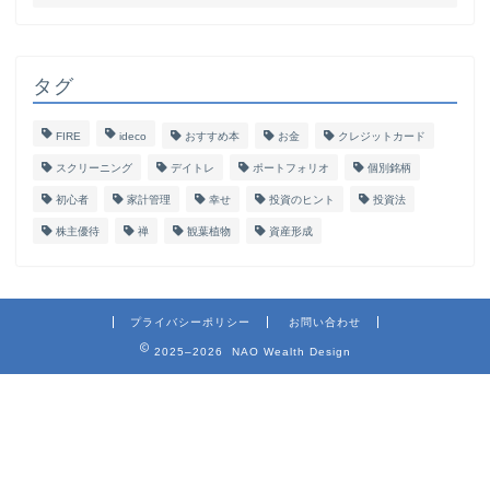
タグ
FIRE
ideco
おすすめ本
お金
クレジットカード
スクリーニング
デイトレ
ポートフォリオ
個別銘柄
初心者
家計管理
幸せ
投資のヒント
投資法
株主優待
禅
観葉植物
資産形成
プライバシーポリシー
お問い合わせ
2025–2026 NAO Wealth Design