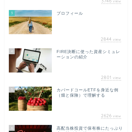
3746
view
3
プロフィール
2844
view
4
FIRE決断に使った資産シミュレ
ーションの紹介
2801
view
5
カバードコールETFを身近な例
（畑と保険）で理解する
2626
view
6
高配当株投資で保有株にたっぷり