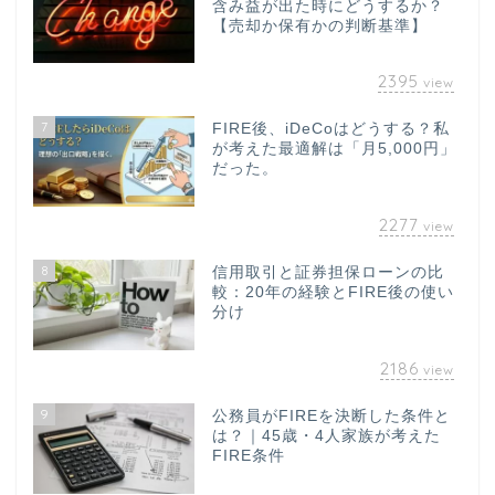
含み益が出た時にどうするか？
【売却か保有かの判断基準】
2395
view
7
FIRE後、iDeCoはどうする？私
が考えた最適解は「月5,000円」
だった。
2277
view
8
信用取引と証券担保ローンの比
較：20年の経験とFIRE後の使い
分け
2186
view
9
公務員がFIREを決断した条件と
は？｜45歳・4人家族が考えた
FIRE条件