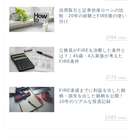
8
信用取引と証券担保ローンの比
較：20年の経験とFIRE後の使い
分け
2184
view
9
公務員がFIREを決断した条件と
は？｜45歳・4人家族が考えた
FIRE条件
2179
view
10
FIRE達成までに利益を出した銘
柄・損失を出した銘柄を公開！
10年のリアルな投資記録
2085
view