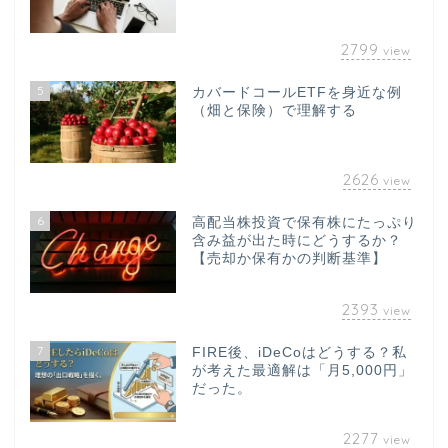
2799
view
5
カバードコールETFを身近な例
（畑と保険）で理解する
2626
view
6
高配当株投資で保有株にたっぷり
含み益が出た時にどうするか？
【売却か保有かの判断基準】
2393
view
7
FIRE後、iDeCoはどうする？私
が考えた最適解は「月5,000円」
だった。
2277
view