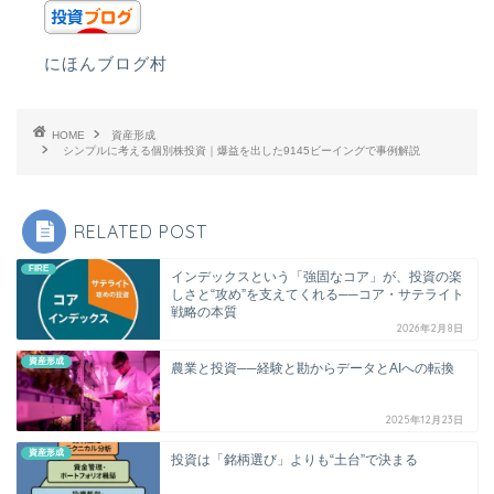
にほんブログ村
HOME
資産形成
シンプルに考える個別株投資｜爆益を出した9145ビーイングで事例解説
RELATED POST
FIRE
インデックスという「強固なコア」が、投資の楽
しさと“攻め”を支えてくれる──コア・サテライト
戦略の本質
2026年2月8日
資産形成
農業と投資──経験と勘からデータとAIへの転換
2025年12月23日
資産形成
投資は「銘柄選び」よりも“土台”で決まる