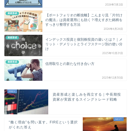
2026年3月2日
資産形成
【ポートフォリオの断捨離】こんまり流「片付け
の魔法」は資産運用にも効く？増えすぎた銘柄を
すっきり整理する方法
2026年6月26日
資産形成
インデックス投資と個別株投資の違いとは？｜メ
リット・デメリットとライフステージ別の使い分
け
2025年10月21日
資産形成
信用取引との新たな付き合い方
2025年12月30日
資産形成と楽しみを両立する｜中長期投
資家が実践するスイングトレード戦略
“働く理由”を問い直す。FIREという選択
がくれた答え