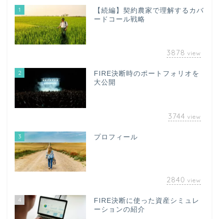
1
【続編】契約農家で理解するカバ
ードコール戦略
3878
view
2
FIRE決断時のポートフォリオを
大公開
3744
view
3
プロフィール
2840
view
4
FIRE決断に使った資産シミュレ
ーションの紹介