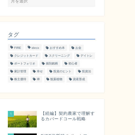
タグ
FIRE
ideco
おすすめ本
お金
クレジットカード
スクリーニング
デイトレ
ポートフォリオ
個別銘柄
初心者
家計管理
幸せ
投資のヒント
投資法
株主優待
禅
観葉植物
資産形成
【続編】契約農家で理解す
1
るカバードコール戦略