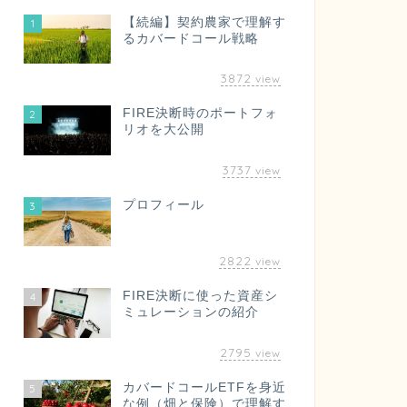
【続編】契約農家で理解す
1
るカバードコール戦略
3872
view
FIRE決断時のポートフォ
2
リオを大公開
3737
view
プロフィール
3
2822
view
FIRE決断に使った資産シ
4
ミュレーションの紹介
2795
view
カバードコールETFを身近
5
な例（畑と保険）で理解す