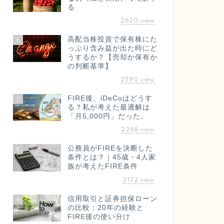
る
2620
view
高配当株投資で保有株にた
6
っぷり含み益が出た時にど
うするか？【売却か保有か
の判断基準】
2390
view
FIRE後、iDeCoはどうす
7
る？私が考えた最適解は
「月5,000円」だった。
2268
view
公務員がFIREを決断した
8
条件とは？｜45歳・4人家
族が考えたFIRE条件
2172
view
信用取引と証券担保ローン
9
の比較：20年の経験と
FIRE後の使い分け