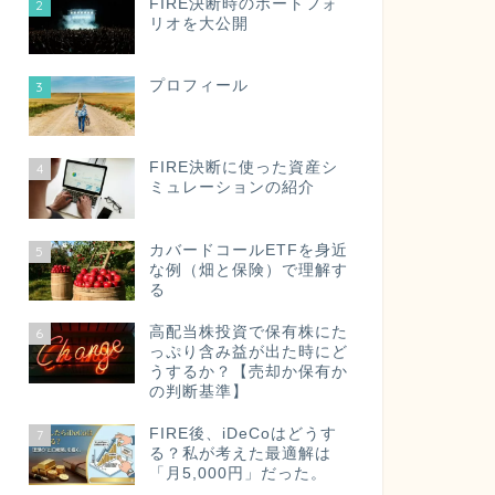
FIRE決断時のポートフォ
2
リオを大公開
プロフィール
3
FIRE決断に使った資産シ
4
ミュレーションの紹介
カバードコールETFを身近
5
な例（畑と保険）で理解す
る
高配当株投資で保有株にた
6
っぷり含み益が出た時にど
うするか？【売却か保有か
の判断基準】
FIRE後、iDeCoはどうす
7
る？私が考えた最適解は
「月5,000円」だった。