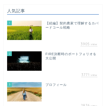
人気記事
1
【続編】契約農家で理解するカバ
ードコール戦略
3905
view
2
FIRE決断時のポートフォリオを
大公開
3771
view
3
プロフィール
2876
view