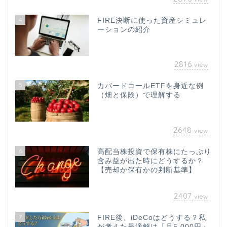
4
FIRE決断に使った資産シミュレ
ーションの紹介
2816
view
5
カバードコールETFを身近な例
（畑と保険）で理解する
2648
view
6
高配当株投資で保有株にたっぷり
含み益が出た時にどうするか？
【売却か保有かの判断基準】
2407
view
7
FIRE後、iDeCoはどうする？私
が考えた最適解は「月5,000円」