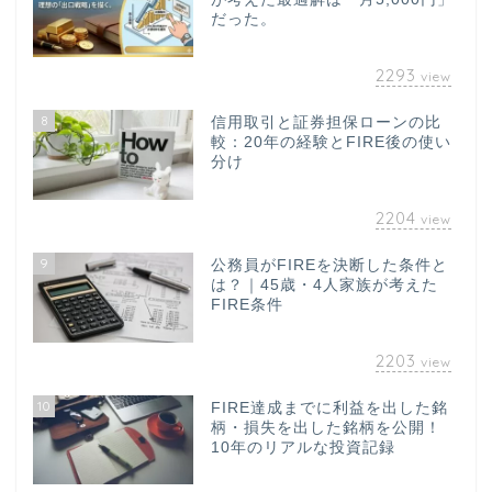
だった。
2293
view
8
信用取引と証券担保ローンの比
較：20年の経験とFIRE後の使い
分け
2204
view
9
公務員がFIREを決断した条件と
は？｜45歳・4人家族が考えた
FIRE条件
2203
view
10
FIRE達成までに利益を出した銘
柄・損失を出した銘柄を公開！
10年のリアルな投資記録