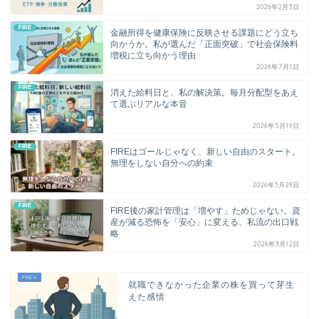
2026年2月3日
FIRE
金融所得を健康保険に反映させる課題にどう立ち
向かうか。私が選んだ「正面突破」で社会保険料
増税に立ち向かう理由
2026年7月1日
FIRE
消えた給料日と、私の解決策。毎月分配型をあえ
て選ぶリアルな本音
2026年5月19日
FIRE
FIREはゴールじゃなく、新しい自由のスタート。
無理をしない自分への約束
2026年3月29日
FIRE
FIRE後の家計管理は「増やす」ためじゃない。資
産が減る恐怖を「安心」に変える、私流の出口戦
略
2026年3月12日
就職できなかった企業の株を買って芽生
えた感情