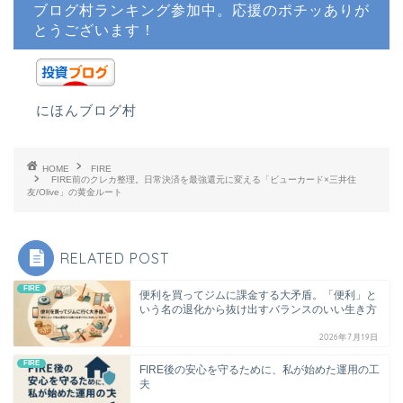
ブログ村ランキング参加中。応援のポチッありが
とうございます！
にほんブログ村
HOME
FIRE
FIRE前のクレカ整理。日常決済を最強還元に変える「ビューカード×三井住
友/Olive」の黄金ルート
RELATED POST
FIRE
便利を買ってジムに課金する大矛盾。「便利」と
いう名の退化から抜け出すバランスのいい生き方
2026年7月19日
FIRE
FIRE後の安心を守るために、私が始めた運用の工
夫