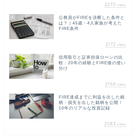
2270
view
8
公務員がFIREを決断した条件と
は？｜45歳・4人家族が考えた
FIRE条件
2172
view
9
信用取引と証券担保ローンの比
較：20年の経験とFIRE後の使い
分け
2169
view
10
FIRE達成までに利益を出した銘
柄・損失を出した銘柄を公開！
10年のリアルな投資記録
2083
view