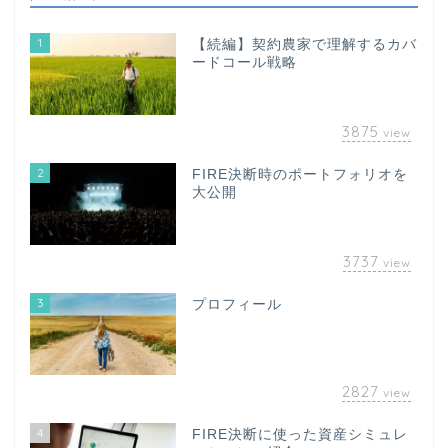
1
【続編】契約農家で理解するカバ
ードコール戦略
3875
view
2
FIRE決断時のポートフォリオを
大公開
3737
view
3
プロフィール
2827
view
4
FIRE決断に使った資産シミュレ