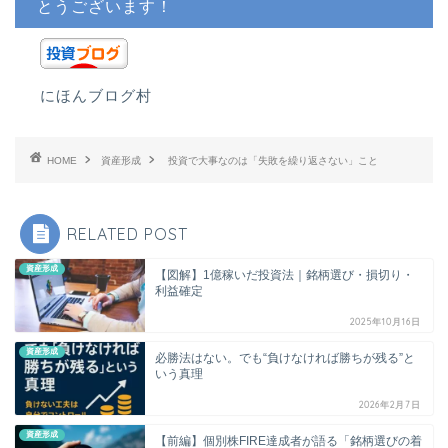
とうございます！
にほんブログ村
HOME
資産形成
投資で大事なのは「失敗を繰り返さない」こと
RELATED POST
資産形成
【図解】1億稼いだ投資法｜銘柄選び・損切り・
利益確定
2025年10月16日
資産形成
必勝法はない。でも“負けなければ勝ちが残る”と
いう真理
2026年2月7日
資産形成
【前編】個別株FIRE達成者が語る「銘柄選びの着