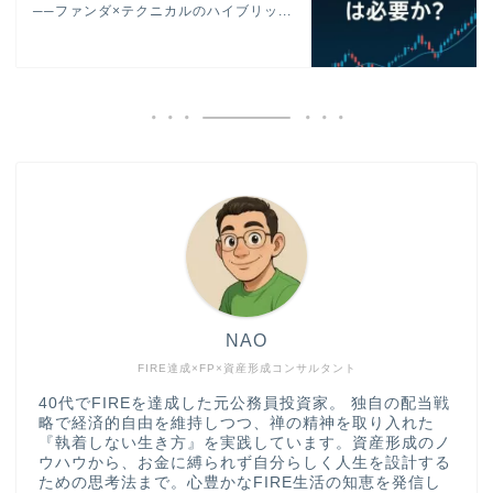
──ファンダ×テクニカルのハイブリッ...
NAO
FIRE達成×FP×資産形成コンサルタント
40代でFIREを達成した元公務員投資家。 独自の配当戦
略で経済的自由を維持しつつ、禅の精神を取り入れた
『執着しない生き方』を実践しています。資産形成のノ
ウハウから、お金に縛られず自分らしく人生を設計する
ための思考法まで。心豊かなFIRE生活の知恵を発信し