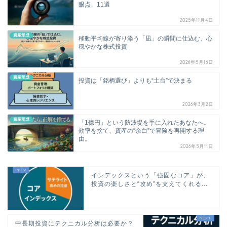
眼点」11選
2025年11月4日
資産形成
移動平均線が寄り添う「凪」の瞬間に仕込む、心
穏やかな株式投資
2026年5月16日
資産形成
投資は「銘柄選び」よりも“土台”で決まる
2026年3月2日
資産形成
「1億円」という防波堤を手に入れたあなたへ。
効率を捨て、資産の“余白”で冒険を再開する理
由。
2026年5月11日
インデックスという「強固なコア」が、
投資の楽しさと“攻め”を支えてくれる...
中長期投資にテクニカル分析は必要か？