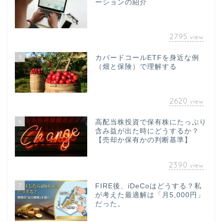
ーションの紹介
2795
view
5
カバードコールETFを身近な例
（畑と保険）で理解する
2620
view
6
高配当株投資で保有株にたっぷり
含み益が出た時にどうするか？
【売却か保有かの判断基準】
2390
view
7
FIRE後、iDeCoはどうする？私
が考えた最適解は「月5,000円」
だった。