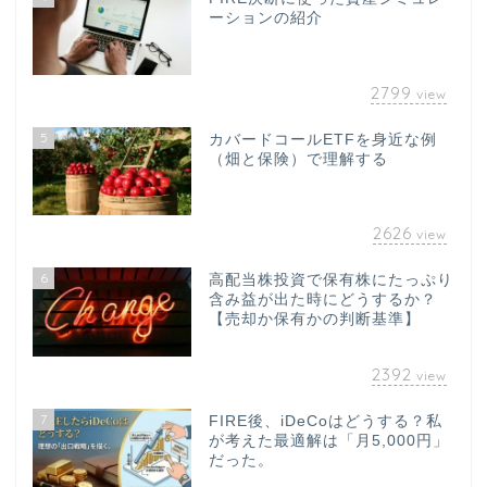
ーションの紹介
2799
view
5
カバードコールETFを身近な例
（畑と保険）で理解する
2626
view
6
高配当株投資で保有株にたっぷり
含み益が出た時にどうするか？
【売却か保有かの判断基準】
2392
view
7
FIRE後、iDeCoはどうする？私
が考えた最適解は「月5,000円」
だった。