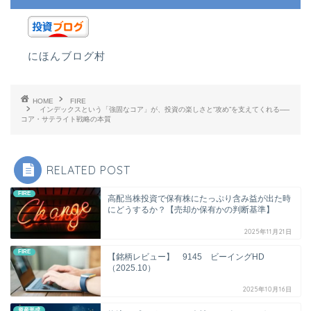
にほんブログ村
HOME
FIRE
インデックスという「強固なコア」が、投資の楽しさと“攻め”を支えてくれる──
コア・サテライト戦略の本質
RELATED POST
FIRE
高配当株投資で保有株にたっぷり含み益が出た時
にどうするか？【売却か保有かの判断基準】
2025年11月21日
FIRE
【銘柄レビュー】 9145 ビーイングHD
（2025.10）
2025年10月16日
資産形成