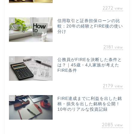
2272
view
8
信用取引と証券担保ローンの比
較：20年の経験とFIRE後の使い
分け
2181
view
9
公務員がFIREを決断した条件と
は？｜45歳・4人家族が考えた
FIRE条件
2179
view
10
FIRE達成までに利益を出した銘
柄・損失を出した銘柄を公開！
10年のリアルな投資記録
2085
view