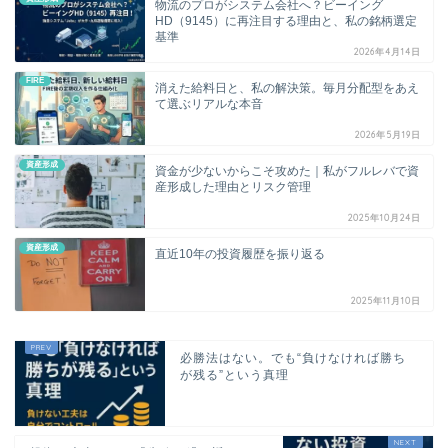
物流のプロがシステム会社へ？ビーイング
HD（9145）に再注目する理由と、私の銘柄選定
基準
2026年4月14日
FIRE
消えた給料日と、私の解決策。毎月分配型をあえ
て選ぶリアルな本音
2026年5月19日
資産形成
資金が少ないからこそ攻めた｜私がフルレバで資
産形成した理由とリスク管理
2025年10月24日
資産形成
直近10年の投資履歴を振り返る
2025年11月10日
必勝法はない。でも“負けなければ勝ち
が残る”という真理