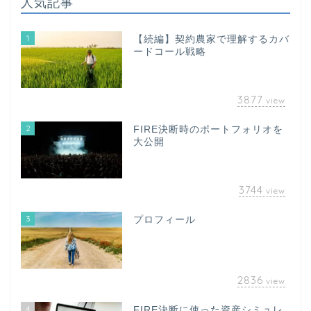
人気記事
1
【続編】契約農家で理解するカバ
ードコール戦略
3877
view
2
FIRE決断時のポートフォリオを
大公開
3744
view
3
プロフィール
2836
view
4
FIRE決断に使った資産シミュレ