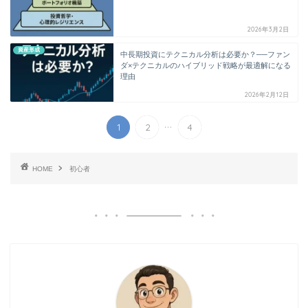
2026年3月2日
資産形成
中長期投資にテクニカル分析は必要か？──ファン
ダ×テクニカルのハイブリッド戦略が最適解になる
理由
2026年2月12日
...
1
2
4
HOME
初心者