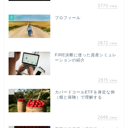
3770
view
3
プロフィール
2872
view
4
FIRE決断に使った資産シミュレ
ーションの紹介
2815
view
5
カバードコールETFを身近な例
（畑と保険）で理解する
2648
view