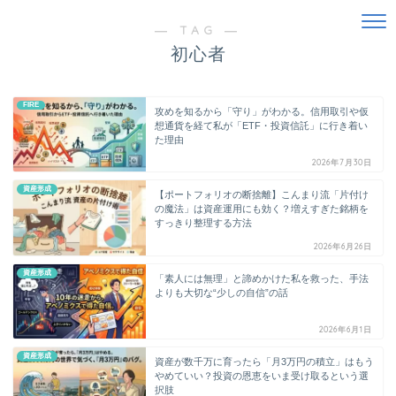
― TAG ―
初心者
FIRE
攻めを知るから「守り」がわかる。信用取引や仮
想通貨を経て私が「ETF・投資信託」に行き着い
た理由
2026年7月30日
資産形成
【ポートフォリオの断捨離】こんまり流「片付け
の魔法」は資産運用にも効く？増えすぎた銘柄を
すっきり整理する方法
2026年6月26日
資産形成
「素人には無理」と諦めかけた私を救った、手法
よりも大切な“少しの自信”の話
2026年6月1日
資産形成
資産が数千万に育ったら「月3万円の積立」はもう
やめていい？投資の恩恵をいま受け取るという選
択肢