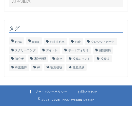
タグ
FIRE
ideco
おすすめ本
お金
クレジットカード
スクリーニング
デイトレ
ポートフォリオ
個別銘柄
初心者
家計管理
幸せ
投資のヒント
投資法
株主優待
禅
観葉植物
資産形成
プライバシーポリシー
お問い合わせ
2025–2026 NAO Wealth Design