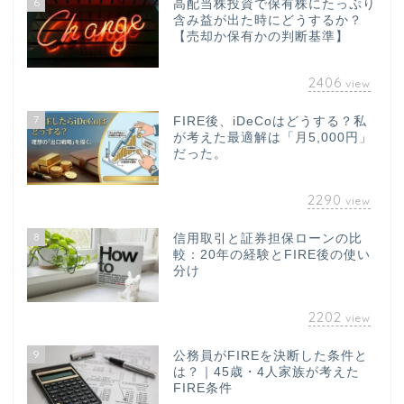
6
高配当株投資で保有株にたっぷり
含み益が出た時にどうするか？
【売却か保有かの判断基準】
2406
view
7
FIRE後、iDeCoはどうする？私
が考えた最適解は「月5,000円」
だった。
2290
view
8
信用取引と証券担保ローンの比
較：20年の経験とFIRE後の使い
分け
2202
view
9
公務員がFIREを決断した条件と
は？｜45歳・4人家族が考えた
FIRE条件