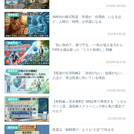
2026年5月18日
資産形成
AI時代の株式投資：市場が「合理的」になるほ
ど、人間の「時間」が武器になる
2026年4月3日
資産形成
「先に攻めて、後で守る」──私が低入金力から
FIREを掴み取った『リスク前倒し』戦略
2026年3月20日
資産形成
【投資の生存戦略】「自信がない・知識がない」
人ほど、実は投資に向いている理由
2026年3月16日
資産形成
【有料級→完全無料】SBI証券で再現する「ミネル
ヴィニ流」成長株スクリーニング術と私の選定プ
ロセス
2026年3月9日
資産形成
投資は「銘柄選び」よりも“土台”で決まる