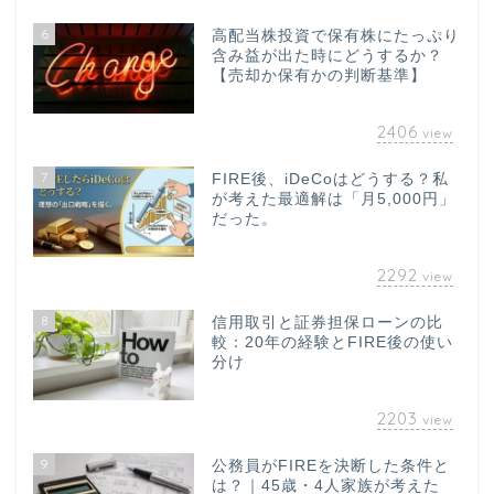
6
高配当株投資で保有株にたっぷり
含み益が出た時にどうするか？
【売却か保有かの判断基準】
2406
view
7
FIRE後、iDeCoはどうする？私
が考えた最適解は「月5,000円」
だった。
2292
view
8
信用取引と証券担保ローンの比
較：20年の経験とFIRE後の使い
分け
2203
view
9
公務員がFIREを決断した条件と
は？｜45歳・4人家族が考えた