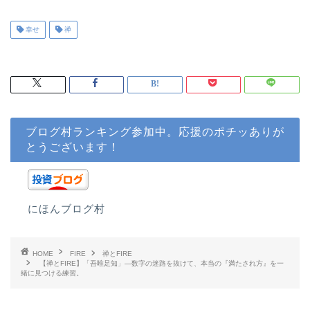
幸せ
禅
ブログ村ランキング参加中。応援のポチッありが
とうございます！
にほんブログ村
HOME
FIRE
禅とFIRE
【禅とFIRE】「吾唯足知」―数字の迷路を抜けて、本当の『満たされ方』を一
緒に見つける練習。