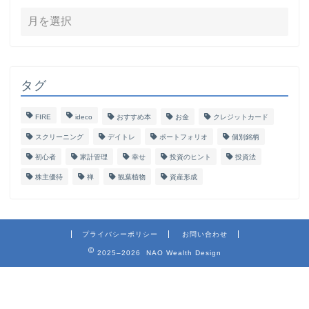
タグ
FIRE
ideco
おすすめ本
お金
クレジットカード
スクリーニング
デイトレ
ポートフォリオ
個別銘柄
初心者
家計管理
幸せ
投資のヒント
投資法
株主優待
禅
観葉植物
資産形成
プライバシーポリシー
お問い合わせ
2025–2026 NAO Wealth Design