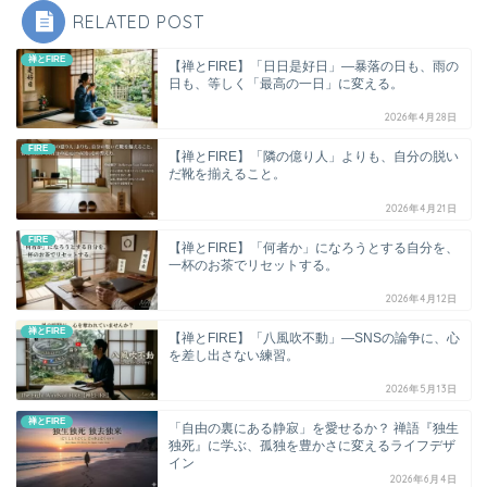
RELATED POST
禅とFIRE
【禅とFIRE】「日日是好日」―暴落の日も、雨の
日も、等しく「最高の一日」に変える。
2026年4月28日
FIRE
【禅とFIRE】「隣の億り人」よりも、自分の脱い
だ靴を揃えること。
2026年4月21日
FIRE
【禅とFIRE】「何者か」になろうとする自分を、
一杯のお茶でリセットする。
2026年4月12日
禅とFIRE
【禅とFIRE】「八風吹不動」―SNSの論争に、心
を差し出さない練習。
2026年5月13日
禅とFIRE
「自由の裏にある静寂」を愛せるか？ 禅語『独生
独死』に学ぶ、孤独を豊かさに変えるライフデザ
イン
2026年6月4日