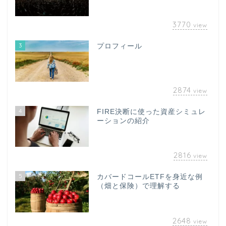
3770
view
3
プロフィール
2874
view
4
FIRE決断に使った資産シミュレ
ーションの紹介
2816
view
5
カバードコールETFを身近な例
（畑と保険）で理解する
2648
view