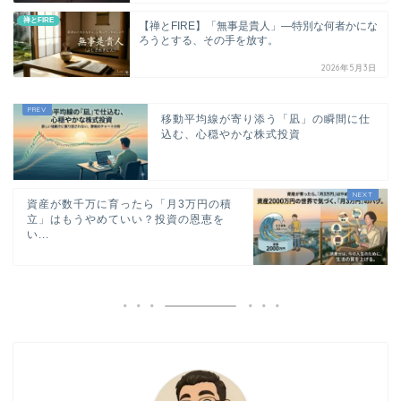
禅とFIRE
【禅とFIRE】「無事是貴人」―特別な何者かにな
ろうとする、その手を放す。
2026年5月3日
移動平均線が寄り添う「凪」の瞬間に仕
込む、心穏やかな株式投資
資産が数千万に育ったら「月3万円の積
立」はもうやめていい？投資の恩恵を
い...